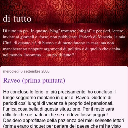
di tutto
Di tutto un po'. In questo "blog" troverete "sfoghi" e pensieri, lettere
inviate ai giornali e, forse, non pubblicate. Parlerò di Venezia, la mia
Città, di quanto c'è di buono e di meno buono in essa, ma non
mancheranno neppure argomenti di politica e di quello che capita
nel mondo. Insomma ... un po' di tutto!!!
mercoledì 6 settembre 2006
Raveo (prima puntata)
Ho concluso le ferie, o, più precisamente, ho concluso il
lungo soggiorno montano in quel di Raveo. Godere di
periodi così lunghi di vacanza è proprio dei pensionati,
l’unica cosa bella di questa situazione. Per il resto sarà
difficile che ne parli anche se credevo fosse peggio!
Desidero approfittare della pazienza dei miei sei/sette lettori
(prima erano cinque) per parlare del paese che mi ha visto