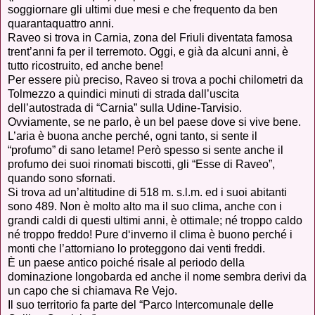
soggiornare gli ultimi due mesi e che frequento da ben
quarantaquattro anni.
Raveo si trova in Carnia, zona del Friuli diventata famosa
trent’anni fa per il terremoto. Oggi, e già da alcuni anni, è
tutto ricostruito, ed anche bene!
Per essere più preciso, Raveo si trova a pochi chilometri da
Tolmezzo a quindici minuti di strada dall’uscita
dell’autostrada di “Carnia” sulla Udine-Tarvisio.
Ovviamente, se ne parlo, è un bel paese dove si vive bene.
L’aria è buona anche perché, ogni tanto, si sente il
“profumo” di sano letame! Però spesso si sente anche il
profumo dei suoi rinomati biscotti, gli “Esse di Raveo”,
quando sono sfornati.
Si trova ad un’altitudine di 518 m. s.l.m. ed i suoi abitanti
sono 489. Non è molto alto ma il suo clima, anche con i
grandi caldi di questi ultimi anni, è ottimale; né troppo caldo
né troppo freddo! Pure d‘inverno il clima è buono perché i
monti che l’attorniano lo proteggono dai venti freddi.
È un paese antico poiché risale al periodo della
dominazione longobarda ed anche il nome sembra derivi da
un capo che si chiamava Re Vejo.
Il suo territorio fa parte del “Parco Intercomunale delle